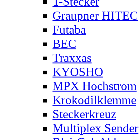
T-Stecker
Graupner HITEC
Futaba
BEC
Traxxas
KYOSHO
MPX Hochstrom
Krokodilklemme
Steckerkreuz
Multiplex Sender