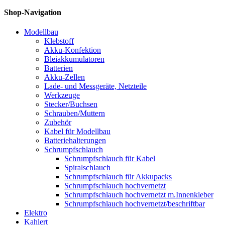
Shop-Navigation
Modellbau
Klebstoff
Akku-Konfektion
Bleiakkumulatoren
Batterien
Akku-Zellen
Lade- und Messgeräte, Netzteile
Werkzeuge
Stecker/Buchsen
Schrauben/Muttern
Zubehör
Kabel für Modellbau
Batteriehalterungen
Schrumpfschlauch
Schrumpfschlauch für Kabel
Spiralschlauch
Schrumpfschlauch für Akkupacks
Schrumpfschlauch hochvernetzt
Schrumpfschlauch hochvernetzt m.Innenkleber
Schrumpfschlauch hochvernetzt/beschriftbar
Elektro
Kahlert