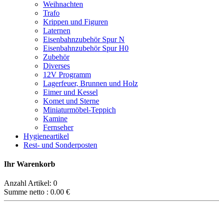
Weihnachten
Trafo
Krippen und Figuren
Laternen
Eisenbahnzubehör Spur N
Eisenbahnzubehör Spur H0
Zubehör
Diverses
12V Programm
Lagerfeuer, Brunnen und Holz
Eimer und Kessel
Komet und Sterne
Miniaturmöbel-Teppich
Kamine
Fernseher
Hygieneartikel
Rest- und Sonderposten
Ihr Warenkorb
Anzahl Artikel:
0
Summe netto :
0.00
€