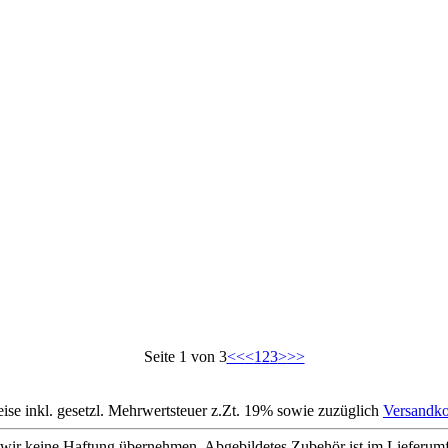
Seite 1 von 3
<<
<
1
2
3
>
>>
eise inkl. gesetzl. Mehrwertsteuer z.Zt. 19% sowie zuzüglich
Versandko
wir keine Haftung übernehmen. Abgebildetes Zubehör ist im Lieferum