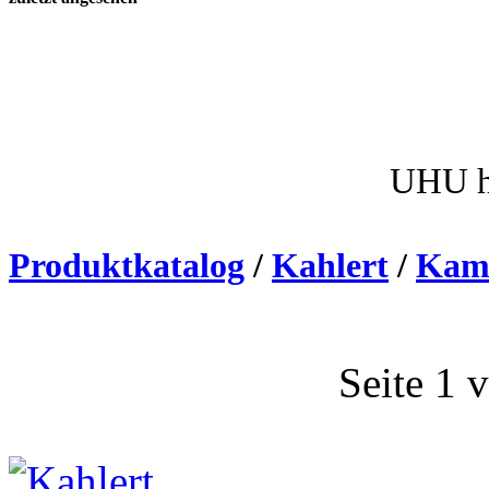
UHU h
Produktkatalog
/
Kahlert
/
Kam
Seite 1 