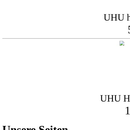
UHU h
UHU Ha
1
Unsere Seiten