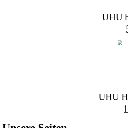
UHU h
UHU Ha
1
Unsere Seiten