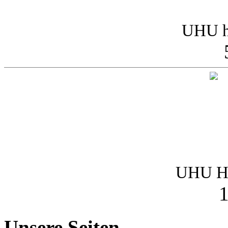
UHU h
UHU Ha
1
Unsere Seiten