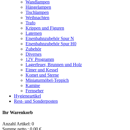
Wandlampen
Hängelampen
Tischlampen
Weihnachten
Trafo
Krippen und Figuren
Laternen
Eisenbahnzubehör Spur N
Eisenbahnzubehör Spur H0
Zubehör
Diverses
12V Programm
Lagerfeuer, Brunnen und Holz
Eimer und Kessel
Komet und Sterne
Miniaturmöbel-Teppich
Kamine
Fernseher
Hygieneartikel
Rest- und Sonderposten
Ihr Warenkorb
Anzahl Artikel:
0
Summe netto :
0.00
€