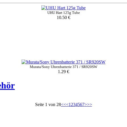
UHU Hart 125g Tube
10.50 €
Murata/Sony Uhrenbatterie 371 / SR920SW
1.29 €
ehör
Seite 1 von 28
<<
<
1
2
3
4
5
6
7
>
>>