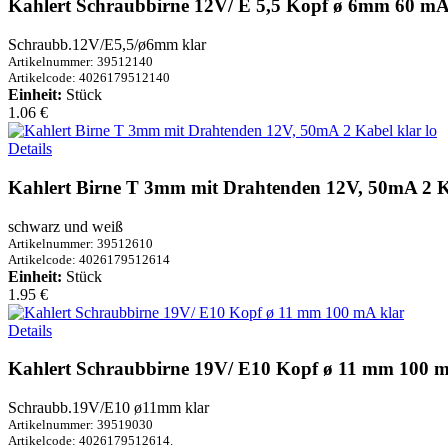
Kahlert Schraubbirne 12V/ E 5,5 Kopf ø 6mm 60 mA 
Schraubb.12V/E5,5/ø6mm klar
Artikelnummer: 39512140
Artikelcode: 4026179512140
Einheit:
Stück
1.06 €
Details
Kahlert Birne T 3mm mit Drahtenden 12V, 50mA 2 Ka
schwarz und weiß
Artikelnummer: 39512610
Artikelcode: 4026179512614
Einheit:
Stück
1.95 €
Details
Kahlert Schraubbirne 19V/ E10 Kopf ø 11 mm 100 m
Schraubb.19V/E10 ø11mm klar
Artikelnummer: 39519030
Artikelcode: 4026179512614.