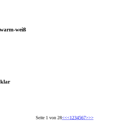
 warm-weiß
klar
Seite 1 von 28
<<
<
1
2
3
4
5
6
7
>
>>